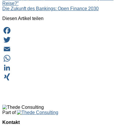
Reise?”
navigation
Die Zukunft des Bankings: Open Finance 2030
Diesen Artikel teilen
Facebook
Twitter
Email
WhatsApp
LinkedIn
XING
Part of
Kontakt