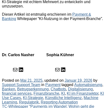
KI-Strategie mit echtem Mehrwert zu entwickeln und
umzusetzen.
Dieser Artikel ist erstmalig erschienen im
Payment &
Banking
Whitepaper “KI-Nutzung in der Payment-Branche”.
Dr. Carlos Nasher
Sophia Kühner
E-Mail
LinkedIn
E-Mail
LinkedIn
Posted on
Mai 21, 2025
, updated on
Januar 19, 2026
by
Categories
Tags
Support Support Team
in
Payment
tagged
Automatisierung
,
Banken
,
Betrugserkennung
,
Chatbots
,
Digitalisierung
,
financial services
,
Finanzbranche
,
KI
,
KI im Finanzsektor
,
KI
Use Cases
,
KI-Strategie
,
Künstliche Intelligenz
,
Machine
Learning
,
Regulatorik
,
Reporting Automation
Post
TC-Whitepaper “Payments im Wandel: Wohin geht die