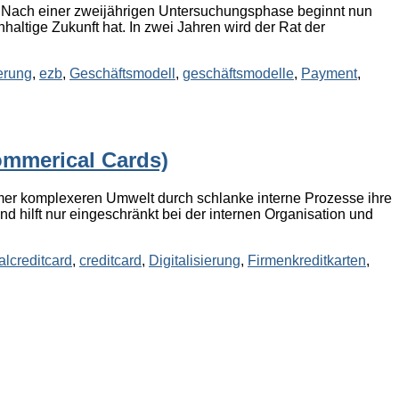
t. Nach einer zweijährigen Untersuchungsphase beginnt nun
haltige Zukunft hat. In zwei Jahren wird der Rat der
ierung
,
ezb
,
Geschäftsmodell
,
geschäftsmodelle
,
Payment
,
ommerical Cards)
mmer komplexeren Umwelt durch schlanke interne Prozesse ihre
d hilft nur eingeschränkt bei der internen Organisation und
lcreditcard
,
creditcard
,
Digitalisierung
,
Firmenkreditkarten
,