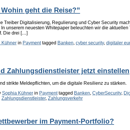
Wohin geht die Reise?”
 Treiber Digitalisierung, Regulierung und Cyber Security mac
t. In unserem neuesten Whitepaper beleuchten wir die aktuelle
 Die drei […]
Categories
Tags
 Kühner
in
Payment
tagged
Banken
,
cyber security
,
digitaler eu
Zahlungsdienstleister jetzt einstellen
 strikte Meldepflichten, um die digitale Resilienz zu stärken.
Categories
Tags
y
Sophia Kühner
in
Payment
tagged
Banken
,
CyberSecurity
,
Dig
,
Zahlungsdienstleister
,
Zahlungsverkehr
ettbewerber im Payment-Portfolio?