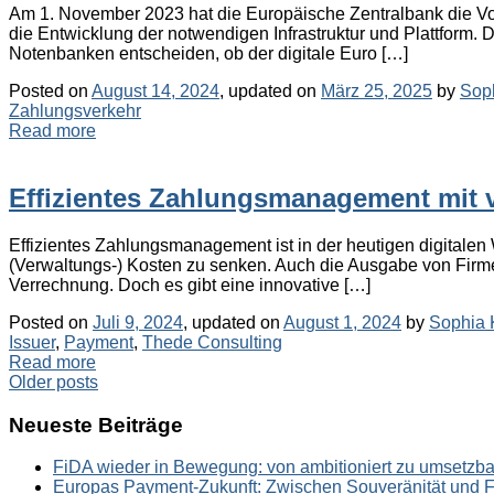
Am 1. November 2023 hat die Europäische Zentralbank die Vo
die Entwicklung der notwendigen Infrastruktur und Plattform. 
Notenbanken entscheiden, ob der digitale Euro […]
Posted on
August 14, 2024
, updated on
März 25, 2025
by
Sop
Zahlungsverkehr
Read more
Effizientes Zahlungsmanagement mit vi
Effizientes Zahlungsmanagement ist in der heutigen digitale
(Verwaltungs-) Kosten zu senken. Auch die Ausgabe von Firmenk
Verrechnung. Doch es gibt eine innovative […]
Posted on
Juli 9, 2024
, updated on
August 1, 2024
by
Sophia 
Issuer
,
Payment
,
Thede Consulting
Read more
Post
Older posts
navigation
Neueste Beiträge
FiDA wieder in Bewegung: von ambitioniert zu umsetzba
Europas Payment-Zukunft: Zwischen Souveränität und 