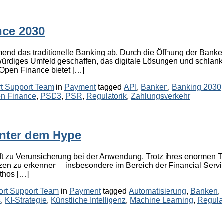
nce 2030
d das traditionelle Banking ab. Durch die Öffnung der Banken
würdiges Umfeld geschaffen, das digitale Lösungen und schla
 Open Finance bietet […]
Categories
Tags
t Support Team
in
Payment
tagged
API
,
Banken
,
Banking 2030
n Finance
,
PSD3
,
PSR
,
Regulatorik
,
Zahlungsverkehr
hinter dem Hype
t oft zu Verunsicherung bei der Anwendung. Trotz ihres enormen 
zen zu erkennen – insbesondere im Bereich der Financial Serv
thos […]
Categories
Tags
rt Support Team
in
Payment
tagged
Automatisierung
,
Banken
,
s
,
KI-Strategie
,
Künstliche Intelligenz
,
Machine Learning
,
Regula