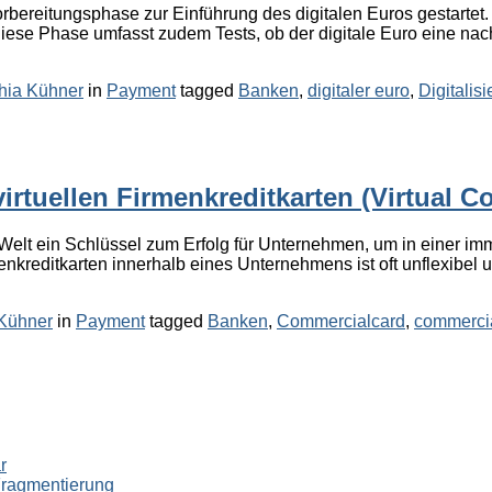
rbereitungsphase zur Einführung des digitalen Euros gestarte
Diese Phase umfasst zudem Tests, ob der digitale Euro eine nach
Categories
Tags
hia Kühner
in
Payment
tagged
Banken
,
digitaler euro
,
Digitalis
rtuellen Firmenkreditkarten (Virtual C
n Welt ein Schlüssel zum Erfolg für Unternehmen, um in einer i
reditkarten innerhalb eines Unternehmens ist oft unflexibel un
Categories
Tags
Kühner
in
Payment
tagged
Banken
,
Commercialcard
,
commercia
r
Fragmentierung