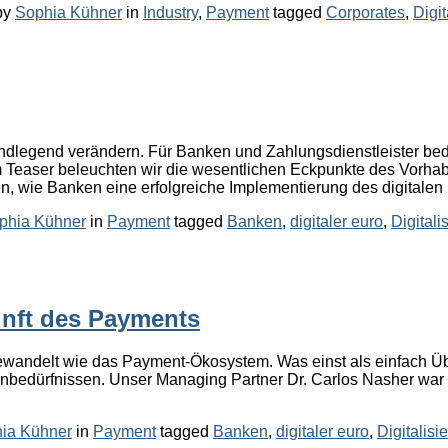
Categories
Tags
by
Sophia Kühner
in
Industry
,
Payment
tagged
Corporates
,
Digit
dlegend verändern. Für Banken und Zahlungsdienstleister bedeut
Teaser beleuchten wir die wesentlichen Eckpunkte des Vorhab
en, wie Banken eine erfolgreiche Implementierung des digitalen
Categories
Tags
phia Kühner
in
Payment
tagged
Banken
,
digitaler euro
,
Digitali
nft des Payments
gewandelt wie das Payment-Ökosystem. Was einst als einfach Üb
bedürfnissen. Unser Managing Partner Dr. Carlos Nasher war
Categories
Tags
ia Kühner
in
Payment
tagged
Banken
,
digitaler euro
,
Digitalisi