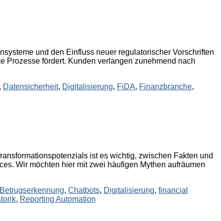
systeme und den Einfluss neuer regulatorischer Vorschriften
nke Prozesse fördert. Kunden verlangen zunehmend nach
,
Datensicherheit
,
Digitalisierung
,
FiDA
,
Finanzbranche
,
Transformationspotenzials ist es wichtig, zwischen Fakten und
ices. Wir möchten hier mit zwei häufigen Mythen aufräumen
Betrugserkennung
,
Chatbots
,
Digitalisierung
,
financial
torik
,
Reporting Automation