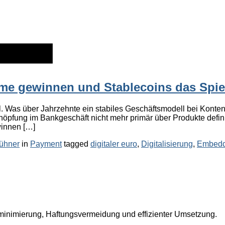
me gewinnen und Stablecoins das Spiel
. Was über Jahrzehnte ein stabiles Geschäftsmodell bei Konten
höpfung im Bankgeschäft nicht mehr primär über Produkte defini
winnen […]
Categories
Tags
ühner
in
Payment
tagged
digitaler euro
,
Digitalisierung
,
Embedd
ikominimierung, Haftungsvermeidung und effizienter Umsetzung.