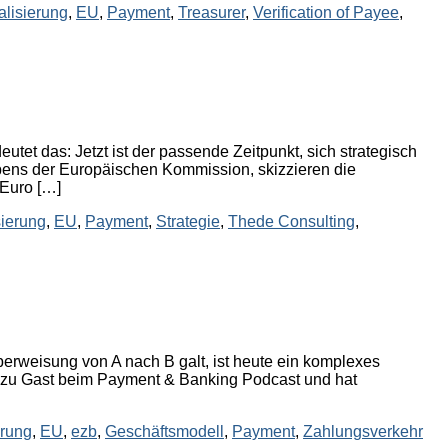
alisierung
,
EU
,
Payment
,
Treasurer
,
Verification of Payee
,
et das: Jetzt ist der passende Zeitpunkt, sich strategisch
ens der Europäischen Kommission, skizzieren die
 Euro […]
sierung
,
EU
,
Payment
,
Strategie
,
Thede Consulting
,
erweisung von A nach B galt, ist heute ein komplexes
 zu Gast beim Payment & Banking Podcast und hat
erung
,
EU
,
ezb
,
Geschäftsmodell
,
Payment
,
Zahlungsverkehr