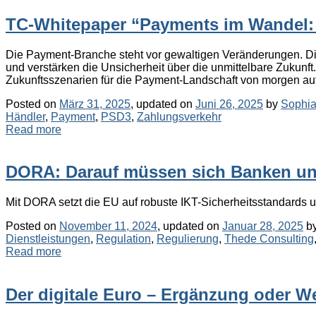
TC-Whitepaper “Payments im Wandel: 
Die Payment-Branche steht vor gewaltigen Veränderungen. Die
und verstärken die Unsicherheit über die unmittelbare Zukunf
Zukunftsszenarien für die Payment-Landschaft von morgen auf.
Posted on
März 31, 2025
, updated on
Juni 26, 2025
by
Sophia
Händler
,
Payment
,
PSD3
,
Zahlungsverkehr
Read more
DORA: Darauf müssen sich Banken und 
Mit DORA setzt die EU auf robuste IKT-Sicherheitsstandards und
Posted on
November 11, 2024
, updated on
Januar 28, 2025
b
Dienstleistungen
,
Regulation
,
Regulierung
,
Thede Consulting
Read more
Der digitale Euro – Ergänzung oder W