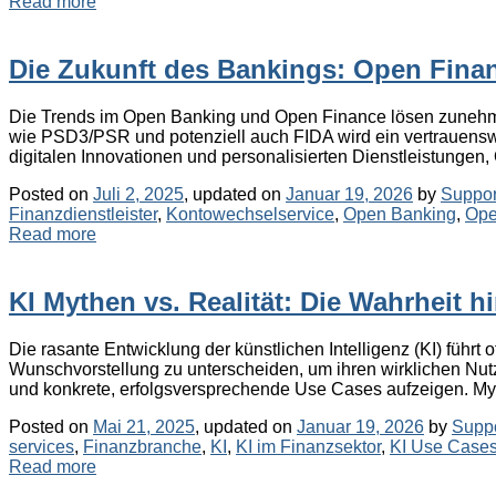
Read more
Die Zukunft des Bankings: Open Fina
Die Trends im Open Banking und Open Finance lösen zunehmen
wie PSD3/PSR und potenziell auch FIDA wird ein vertrauens
digitalen Innovationen und personalisierten Dienstleistungen,
Posted on
Juli 2, 2025
, updated on
Januar 19, 2026
by
Suppor
Finanzdienstleister
,
Kontowechselservice
,
Open Banking
,
Ope
Read more
KI Mythen vs. Realität: Die Wahrheit 
Die rasante Entwicklung der künstlichen Intelligenz (KI) führ
Wunschvorstellung zu unterscheiden, um ihren wirklichen Nut
und konkrete, erfolgsversprechende Use Cases aufzeigen. My
Posted on
Mai 21, 2025
, updated on
Januar 19, 2026
by
Suppo
services
,
Finanzbranche
,
KI
,
KI im Finanzsektor
,
KI Use Case
Read more