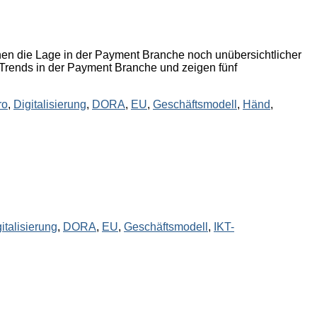
hen die Lage in der Payment Branche noch unübersichtlicher
n Trends in der Payment Branche und zeigen fünf
ro
,
Digitalisierung
,
DORA
,
EU
,
Geschäftsmodell
,
Händ
,
italisierung
,
DORA
,
EU
,
Geschäftsmodell
,
IKT-