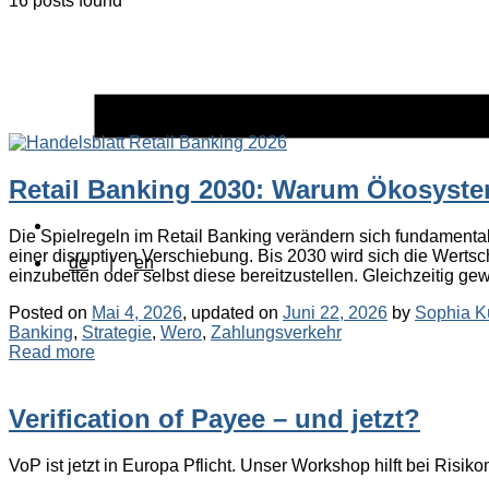
16 posts found
Retail Banking 2030: Warum Ökosyste
Die Spielregeln im Retail Banking verändern sich fundamental
einer disruptiven Verschiebung. Bis 2030 wird sich die Wertsc
de
|
en
einzubetten oder selbst diese bereitzustellen. Gleichzeitig ge
Posted on
Mai 4, 2026
, updated on
Juni 22, 2026
by
Sophia K
Banking
,
Strategie
,
Wero
,
Zahlungsverkehr
Read more
Verification of Payee – und jetzt?
VoP ist jetzt in Europa Pflicht. Unser Workshop hilft bei Ris