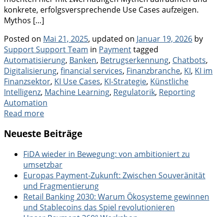
konkrete, erfolgsversprechende Use Cases aufzeigen.
Mythos […]
Posted on
Mai 21, 2025
, updated on
Januar 19, 2026
by
Categories
Tags
Support Support Team
in
Payment
tagged
Automatisierung
,
Banken
,
Betrugserkennung
,
Chatbots
,
Digitalisierung
,
financial services
,
Finanzbranche
,
KI
,
KI im
Finanzsektor
,
KI Use Cases
,
KI-Strategie
,
Künstliche
Intelligenz
,
Machine Learning
,
Regulatorik
,
Reporting
Automation
Read more
Neueste Beiträge
FiDA wieder in Bewegung: von ambitioniert zu
umsetzbar
Europas Payment-Zukunft: Zwischen Souveränität
und Fragmentierung
Retail Banking 2030: Warum Ökosysteme gewinnen
und Stablecoins das Spiel revolutionieren