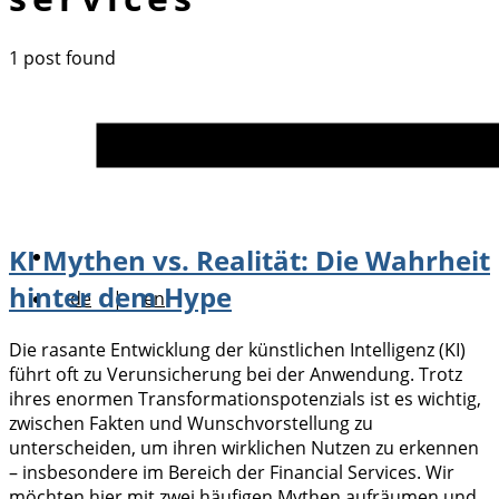
1 post found
KI Mythen vs. Realität: Die Wahrheit
hinter dem Hype
de
|
en
Die rasante Entwicklung der künstlichen Intelligenz (KI)
führt oft zu Verunsicherung bei der Anwendung. Trotz
ihres enormen Transformationspotenzials ist es wichtig,
zwischen Fakten und Wunschvorstellung zu
unterscheiden, um ihren wirklichen Nutzen zu erkennen
– insbesondere im Bereich der Financial Services. Wir
möchten hier mit zwei häufigen Mythen aufräumen und