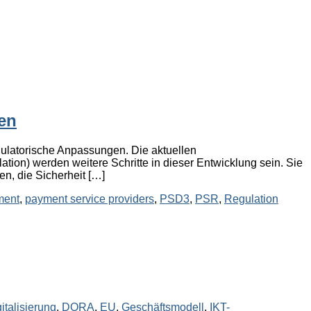
en
gulatorische Anpassungen. Die aktuellen
n) werden weitere Schritte in dieser Entwicklung sein. Sie
n, die Sicherheit […]
ment
,
payment service providers
,
PSD3
,
PSR
,
Regulation
italisierung
,
DORA
,
EU
,
Geschäftsmodell
,
IKT-