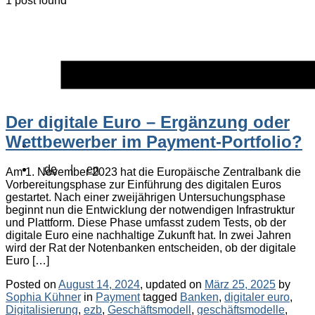
1 post found
Der digitale Euro – Ergänzung oder
Wettbewerber im Payment-Portfolio?
de
|
en
Am 1. November 2023 hat die Europäische Zentralbank die
Vorbereitungsphase zur Einführung des digitalen Euros
gestartet. Nach einer zweijährigen Untersuchungsphase
beginnt nun die Entwicklung der notwendigen Infrastruktur
und Plattform. Diese Phase umfasst zudem Tests, ob der
digitale Euro eine nachhaltige Zukunft hat. In zwei Jahren
wird der Rat der Notenbanken entscheiden, ob der digitale
Euro […]
Posted on
August 14, 2024
, updated on
März 25, 2025
by
Categories
Tags
Sophia Kühner
in
Payment
tagged
Banken
,
digitaler euro
,
Digitalisierung
,
ezb
,
Geschäftsmodell
,
geschäftsmodelle
,