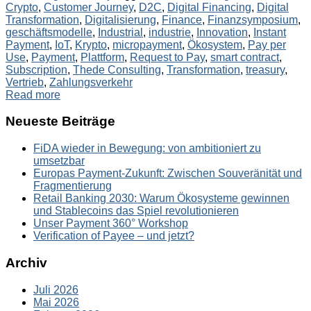
Crypto
,
Customer Journey
,
D2C
,
Digital Financing
,
Digital
Transformation
,
Digitalisierung
,
Finance
,
Finanzsymposium
,
geschäftsmodelle
,
Industrial
,
industrie
,
Innovation
,
Instant
Payment
,
IoT
,
Krypto
,
micropayment
,
Ökosystem
,
Pay per
Use
,
Payment
,
Plattform
,
Request to Pay
,
smart contract
,
Subscription
,
Thede Consulting
,
Transformation
,
treasury
,
Vertrieb
,
Zahlungsverkehr
Read more
Neueste Beiträge
FiDA wieder in Bewegung: von ambitioniert zu
umsetzbar
Europas Payment-Zukunft: Zwischen Souveränität und
Fragmentierung
Retail Banking 2030: Warum Ökosysteme gewinnen
und Stablecoins das Spiel revolutionieren
Unser Payment 360° Workshop
Verification of Payee – und jetzt?
Archiv
Juli 2026
Mai 2026