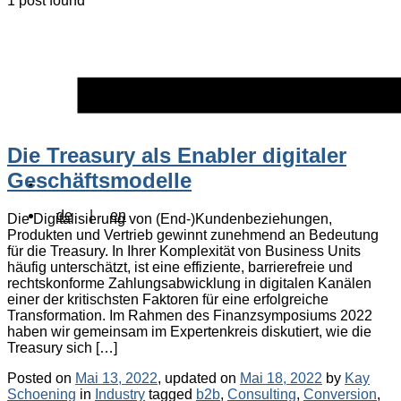
1 post found
Die Treasury als Enabler digitaler
Geschäftsmodelle
de
|
en
Die Digitalisierung von (End-)Kundenbeziehungen,
Produkten und Vertrieb gewinnt zunehmend an Bedeutung
für die Treasury. In Ihrer Komplexität von Business Units
häufig unterschätzt, ist eine effiziente, barrierefreie und
rechtskonforme Zahlungsabwicklung in digitalen Kanälen
einer der kritischsten Faktoren für eine erfolgreiche
Transformation. Im Rahmen des Finanzsymposiums 2022
haben wir gemeinsam im Expertenkreis diskutiert, wie die
Treasury sich […]
Posted on
Mai 13, 2022
, updated on
Mai 18, 2022
by
Kay
Categories
Tags
Schoening
in
Industry
tagged
b2b
,
Consulting
,
Conversion
,