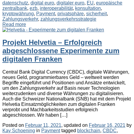
datenschutz
,
digital euro
,
digitaler euro
,
EU
,
europäische
zentralbank
,
ezb
,
interoperabilität
,
konsultation
,
kryptowährung
,
Payment
,
privatsphäre
,
sicherheit
,
Zahlungsverkehr
,
zahlungsverkehrsstrategie
Read more
Projekt Helvetia – Erfolgreich
abgeschlossene Experimente zum
digitalen Franken
Central Bank Digital Currency (CBDC), digitale Währungen,
neues Geld, programmierbares Geld – weltweit werden
Begriffe eingeführt und Positionen und Ansätze entwickelt,
um den Zahlungsverkehr auf Basis neuer Technologien
weiterzudenken und diverse Währungen zu digitalisieren.
Auch die Schweizer Nationalbank (SNB) hat mit dem Projekt
Helvetia Einsatzmöglichkeiten zum digitalen Franken
verprobt und Machbarkeitsstudien erfolgreich
abgeschlossen. Wir haben […]
Posted on
Februar 11, 2021
, updated on
Februar 16, 2021
by
Categories
Tags
Kay Schoening
in
Payment
tagged
blockchain
,
CBDC
,