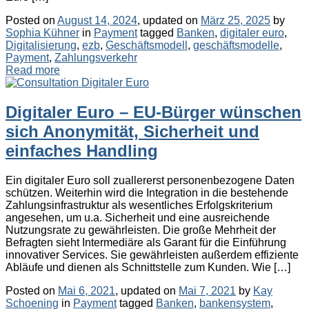
Posted on
August 14, 2024
, updated on
März 25, 2025
by
Categories
Tags
Sophia Kühner
in
Payment
tagged
Banken
,
digitaler euro
,
Digitalisierung
,
ezb
,
Geschäftsmodell
,
geschäftsmodelle
,
Payment
,
Zahlungsverkehr
Read more
Digitaler Euro – EU-Bürger wünschen
sich Anonymität, Sicherheit und
einfaches Handling
Ein digitaler Euro soll zuallererst personenbezogene Daten
schützen. Weiterhin wird die Integration in die bestehende
Zahlungsinfrastruktur als wesentliches Erfolgskriterium
angesehen, um u.a. Sicherheit und eine ausreichende
Nutzungsrate zu gewährleisten. Die große Mehrheit der
Befragten sieht Intermediäre als Garant für die Einführung
innovativer Services. Sie gewährleisten außerdem effiziente
Abläufe und dienen als Schnittstelle zum Kunden. Wie […]
Posted on
Mai 6, 2021
, updated on
Mai 7, 2021
by
Kay
Categories
Tags
Schoening
in
Payment
tagged
Banken
,
bankensystem
,