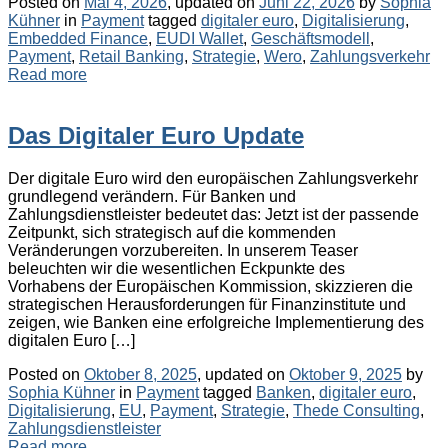
Posted on
Mai 4, 2026
, updated on
Juni 22, 2026
by
Sophia
Categories
Tags
Kühner
in
Payment
tagged
digitaler euro
,
Digitalisierung
,
Embedded Finance
,
EUDI Wallet
,
Geschäftsmodell
,
Payment
,
Retail Banking
,
Strategie
,
Wero
,
Zahlungsverkehr
Read more
Das Digitaler Euro Update
Der digitale Euro wird den europäischen Zahlungsverkehr
grundlegend verändern. Für Banken und
Zahlungsdienstleister bedeutet das: Jetzt ist der passende
Zeitpunkt, sich strategisch auf die kommenden
Veränderungen vorzubereiten. In unserem Teaser
beleuchten wir die wesentlichen Eckpunkte des
Vorhabens der Europäischen Kommission, skizzieren die
strategischen Herausforderungen für Finanzinstitute und
zeigen, wie Banken eine erfolgreiche Implementierung des
digitalen Euro […]
Posted on
Oktober 8, 2025
, updated on
Oktober 9, 2025
by
Categories
Tags
Sophia Kühner
in
Payment
tagged
Banken
,
digitaler euro
,
Digitalisierung
,
EU
,
Payment
,
Strategie
,
Thede Consulting
,
Zahlungsdienstleister
Read more