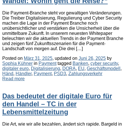
Wandel: Wohin geht die Reise?”
Die Payment-Branche steht vor gewaltigen Veränderungen.
Die Treiber Digitalisierung, Regulierung und Cyber Security
machen die Lage in der Payment Branche noch
unübersichtlicher und verstärken die Unsicherheit über die
unmittelbare Zukunft. In unserem neuesten Whitepaper
beleuchten wir die aktuellen Trends in der Payment Branche
und zeigen fünf Zukunftsszenarien für die Payment-
Landschaft von morgen auf. Die drei […]
Posted on
März 31, 2025
, updated on
Juni 26, 2025
by
Categories
Tags
Sophia Kühner
in
Payment
tagged
Banken
,
cyber security
,
digitaler euro
,
Digitalisierung
,
DORA
,
EU
,
Geschäftsmodell
,
Händ
,
Händler
,
Payment
,
PSD3
,
Zahlungsverkehr
Read more
Das bedeutet der digitale Euro für
den Handel – TC in der
Lebensmittelzeitung
Die Art, wie wir alle bezahlen, ändert sich rapide. Bargeld in