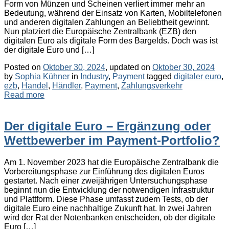
Form von Münzen und Scheinen verliert immer mehr an
Bedeutung, während der Einsatz von Karten, Mobiltelefonen
und anderen digitalen Zahlungen an Beliebtheit gewinnt.
Nun platziert die Europäische Zentralbank (EZB) den
digitalen Euro als digitale Form des Bargelds. Doch was ist
der digitale Euro und […]
Posted on
Oktober 30, 2024
, updated on
Oktober 30, 2024
Categories
Tags
by
Sophia Kühner
in
Industry
,
Payment
tagged
digitaler euro
,
ezb
,
Handel
,
Händler
,
Payment
,
Zahlungsverkehr
Read more
Der digitale Euro – Ergänzung oder
Wettbewerber im Payment-Portfolio?
Am 1. November 2023 hat die Europäische Zentralbank die
Vorbereitungsphase zur Einführung des digitalen Euros
gestartet. Nach einer zweijährigen Untersuchungsphase
beginnt nun die Entwicklung der notwendigen Infrastruktur
und Plattform. Diese Phase umfasst zudem Tests, ob der
digitale Euro eine nachhaltige Zukunft hat. In zwei Jahren
wird der Rat der Notenbanken entscheiden, ob der digitale
Euro […]