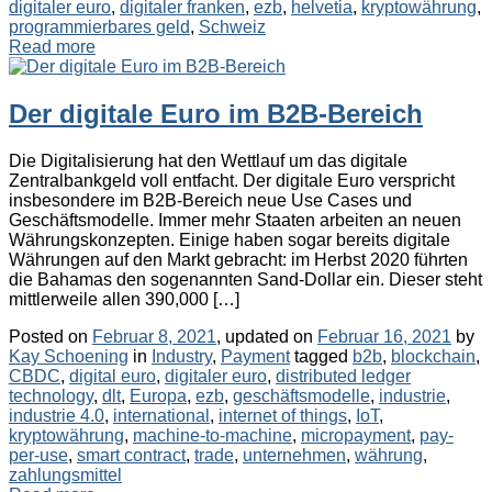
digitaler euro
,
digitaler franken
,
ezb
,
helvetia
,
kryptowährung
,
programmierbares geld
,
Schweiz
Read more
Der digitale Euro im B2B-Bereich
Die Digitalisierung hat den Wettlauf um das digitale
Zentralbankgeld voll entfacht. Der digitale Euro verspricht
insbesondere im B2B-Bereich neue Use Cases und
Geschäftsmodelle. Immer mehr Staaten arbeiten an neuen
Währungskonzepten. Einige haben sogar bereits digitale
Währungen auf den Markt gebracht: im Herbst 2020 führten
die Bahamas den sogenannten Sand-Dollar ein. Dieser steht
mittlerweile allen 390,000 […]
Posted on
Februar 8, 2021
, updated on
Februar 16, 2021
by
Categories
Tags
Kay Schoening
in
Industry
,
Payment
tagged
b2b
,
blockchain
,
CBDC
,
digital euro
,
digitaler euro
,
distributed ledger
technology
,
dlt
,
Europa
,
ezb
,
geschäftsmodelle
,
industrie
,
industrie 4.0
,
international
,
internet of things
,
IoT
,
kryptowährung
,
machine-to-machine
,
micropayment
,
pay-
per-use
,
smart contract
,
trade
,
unternehmen
,
währung
,
zahlungsmittel