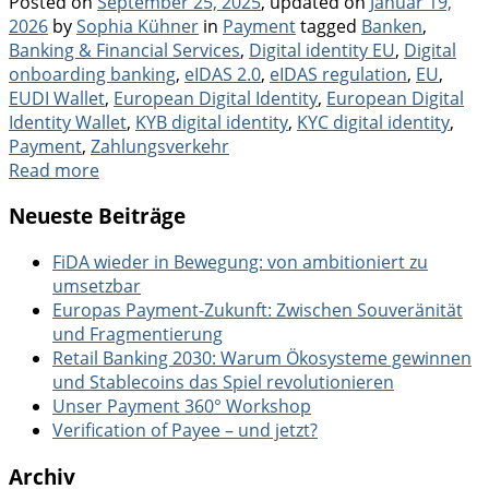
Posted on
September 25, 2025
, updated on
Januar 19,
Categories
Tags
2026
by
Sophia Kühner
in
Payment
tagged
Banken
,
Banking & Financial Services
,
Digital identity EU
,
Digital
onboarding banking
,
eIDAS 2.0
,
eIDAS regulation
,
EU
,
EUDI Wallet
,
European Digital Identity
,
European Digital
Identity Wallet
,
KYB digital identity
,
KYC digital identity
,
Payment
,
Zahlungsverkehr
Read more
Neueste Beiträge
FiDA wieder in Bewegung: von ambitioniert zu
umsetzbar
Europas Payment-Zukunft: Zwischen Souveränität
und Fragmentierung
Retail Banking 2030: Warum Ökosysteme gewinnen
und Stablecoins das Spiel revolutionieren
Unser Payment 360° Workshop
Verification of Payee – und jetzt?
Archiv