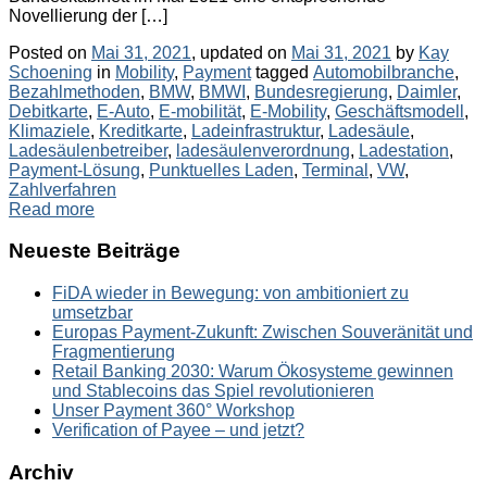
Novellierung der […]
Posted on
Mai 31, 2021
, updated on
Mai 31, 2021
by
Kay
Categories
Tags
Schoening
in
Mobility
,
Payment
tagged
Automobilbranche
,
Bezahlmethoden
,
BMW
,
BMWI
,
Bundesregierung
,
Daimler
,
Debitkarte
,
E-Auto
,
E-mobilität
,
E-Mobility
,
Geschäftsmodell
,
Klimaziele
,
Kreditkarte
,
Ladeinfrastruktur
,
Ladesäule
,
Ladesäulenbetreiber
,
ladesäulenverordnung
,
Ladestation
,
Payment-Lösung
,
Punktuelles Laden
,
Terminal
,
VW
,
Zahlverfahren
Read more
Neueste Beiträge
FiDA wieder in Bewegung: von ambitioniert zu
umsetzbar
Europas Payment-Zukunft: Zwischen Souveränität und
Fragmentierung
Retail Banking 2030: Warum Ökosysteme gewinnen
und Stablecoins das Spiel revolutionieren
Unser Payment 360° Workshop
Verification of Payee – und jetzt?
Archiv