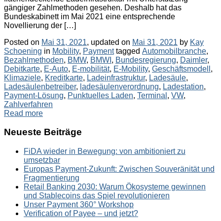
gängiger Zahlmethoden gesehen. Deshalb hat das
Bundeskabinett im Mai 2021 eine entsprechende
Novellierung der […]
Posted on
Mai 31, 2021
, updated on
Mai 31, 2021
by
Kay
Categories
Tags
Schoening
in
Mobility
,
Payment
tagged
Automobilbranche
,
Bezahlmethoden
,
BMW
,
BMWI
,
Bundesregierung
,
Daimler
,
Debitkarte
,
E-Auto
,
E-mobilität
,
E-Mobility
,
Geschäftsmodell
,
Klimaziele
,
Kreditkarte
,
Ladeinfrastruktur
,
Ladesäule
,
Ladesäulenbetreiber
,
ladesäulenverordnung
,
Ladestation
,
Payment-Lösung
,
Punktuelles Laden
,
Terminal
,
VW
,
Zahlverfahren
Read more
Neueste Beiträge
FiDA wieder in Bewegung: von ambitioniert zu
umsetzbar
Europas Payment-Zukunft: Zwischen Souveränität und
Fragmentierung
Retail Banking 2030: Warum Ökosysteme gewinnen
und Stablecoins das Spiel revolutionieren
Unser Payment 360° Workshop
Verification of Payee – und jetzt?