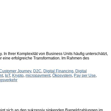
In Ihrer Komplexität von Business Units häufig unterschätzt,
 für eine erfolgreiche Transformation. Im Rahmen des
Customer Journey
,
D2C
,
Digital Financing
,
Digital
nt
,
IoT
,
Krypto
,
micropayment
,
Ökosystem
,
Pay per Use
,
gsverkehr
eigt sich an den sukzessiv sinkenden Bargeldzahlungen im