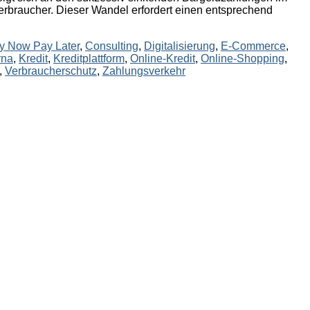
rbraucher. Dieser Wandel erfordert einen entsprechend
y Now Pay Later
,
Consulting
,
Digitalisierung
,
E-Commerce
,
rna
,
Kredit
,
Kreditplattform
,
Online-Kredit
,
Online-Shopping
,
,
Verbraucherschutz
,
Zahlungsverkehr