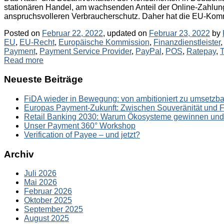
stationären Handel, am wachsenden Anteil der Online-Zahlun
anspruchsvolleren Verbraucherschutz. Daher hat die EU-Komm
Posted on
Februar 22, 2022
, updated on
Februar 23, 2022
by
EU
,
EU-Recht
,
Europäische Kommission
,
Finanzdienstleister
Payment
,
Payment Service Provider
,
PayPal
,
POS
,
Ratepay
,
T
Read more
Neueste Beiträge
FiDA wieder in Bewegung: von ambitioniert zu umsetzba
Europas Payment-Zukunft: Zwischen Souveränität und 
Retail Banking 2030: Warum Ökosysteme gewinnen und S
Unser Payment 360° Workshop
Verification of Payee – und jetzt?
Archiv
Juli 2026
Mai 2026
Februar 2026
Oktober 2025
September 2025
August 2025