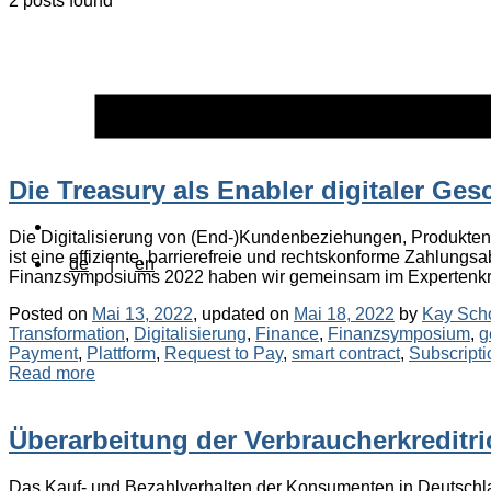
2 posts found
Die Treasury als Enabler digitaler Ge
Die Digitalisierung von (End-)Kundenbeziehungen, Produkten u
ist eine effiziente, barrierefreie und rechtskonforme Zahlungs
de
|
en
Finanzsymposiums 2022 haben wir gemeinsam im Expertenkreis
Posted on
Mai 13, 2022
, updated on
Mai 18, 2022
by
Kay Sch
Transformation
,
Digitalisierung
,
Finance
,
Finanzsymposium
,
g
Payment
,
Plattform
,
Request to Pay
,
smart contract
,
Subscripti
Read more
Überarbeitung der Verbraucherkreditric
Das Kauf- und Bezahlverhalten der Konsumenten in Deutschlan