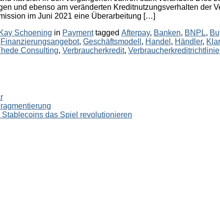
gen und ebenso am veränderten Kreditnutzungsverhalten der Ve
ission im Juni 2021 eine Überarbeitung […]
Categories
Tags
Kay Schoening
in
Payment
tagged
Afterpay
,
Banken
,
BNPL
,
Bu
,
Finanzierungsangebot
,
Geschäftsmodell
,
Handel
,
Händler
,
Kla
hede Consulting
,
Verbraucherkredit
,
Verbraucherkreditrichtlinie
r
Fragmentierung
tablecoins das Spiel revolutionieren