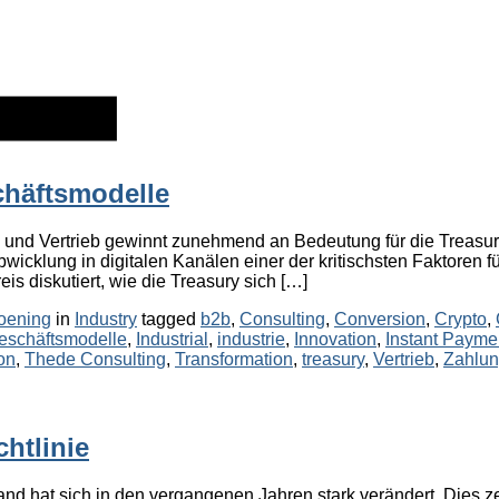
schäftsmodelle
nd Vertrieb gewinnt zunehmend an Bedeutung für die Treasury. 
abwicklung in digitalen Kanälen einer der kritischsten Faktoren
 diskutiert, wie die Treasury sich […]
Categories
Tags
oening
in
Industry
tagged
b2b
,
Consulting
,
Conversion
,
Crypto
,
eschäftsmodelle
,
Industrial
,
industrie
,
Innovation
,
Instant Payme
on
,
Thede Consulting
,
Transformation
,
treasury
,
Vertrieb
,
Zahlun
htlinie
d hat sich in den vergangenen Jahren stark verändert. Dies z