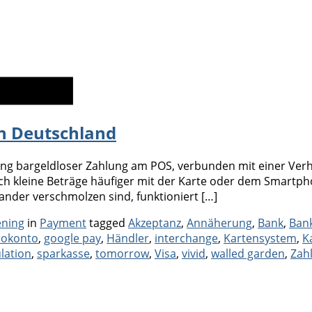
in Deutschland
itung bargeldloser Zahlung am POS, verbunden mit einer V
ch kleine Beträge häufiger mit der Karte oder dem Smartp
ander verschmolzen sind, funktioniert […]
Categories
Tags
ening
in
Payment
tagged
Akzeptanz
,
Annäherung
,
Bank
,
Ban
rokonto
,
google pay
,
Händler
,
interchange
,
Kartensystem
,
K
lation
,
sparkasse
,
tomorrow
,
Visa
,
vivid
,
walled garden
,
Zah