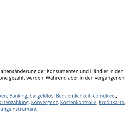
erhaltensänderung der Konsumenten und Händler in den
hone gezahlt werden. Während aber in den vergangenen
ken
,
Banking
,
bargeldlos
,
Bequemlichkeit
,
comdirect
,
artenzahlung
,
Konvergenz
,
Kostenkontrolle
,
Kreditkarte
,
lungsinstrument