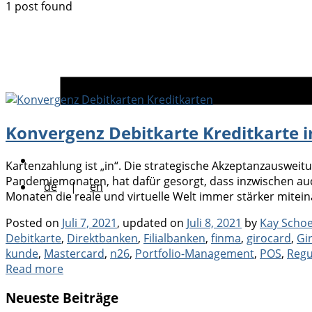
1 post found
Konvergenz Debitkarte Kreditkarte 
Kartenzahlung ist „in“. Die strategische Akzeptanzauswe
Pandemiemonaten, hat dafür gesorgt, dass inzwischen au
de
|
en
Monaten die reale und virtuelle Welt immer stärker mitein
Posted on
Juli 7, 2021
, updated on
Juli 8, 2021
by
Kay Scho
Debitkarte
,
Direktbanken
,
Filialbanken
,
finma
,
girocard
,
Gi
kunde
,
Mastercard
,
n26
,
Portfolio-Management
,
POS
,
Regu
Read more
Neueste Beiträge