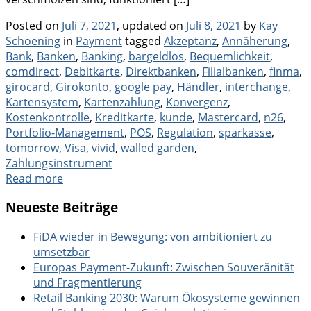
Posted on
Juli 7, 2021
, updated on
Juli 8, 2021
by
Kay
Categories
Tags
Schoening
in
Payment
tagged
Akzeptanz
,
Annäherung
,
Bank
,
Banken
,
Banking
,
bargeldlos
,
Bequemlichkeit
,
comdirect
,
Debitkarte
,
Direktbanken
,
Filialbanken
,
finma
,
girocard
,
Girokonto
,
google pay
,
Händler
,
interchange
,
Kartensystem
,
Kartenzahlung
,
Konvergenz
,
Kostenkontrolle
,
Kreditkarte
,
kunde
,
Mastercard
,
n26
,
Portfolio-Management
,
POS
,
Regulation
,
sparkasse
,
tomorrow
,
Visa
,
vivid
,
walled garden
,
Zahlungsinstrument
Read more
Neueste Beiträge
FiDA wieder in Bewegung: von ambitioniert zu
umsetzbar
Europas Payment-Zukunft: Zwischen Souveränität
und Fragmentierung
Retail Banking 2030: Warum Ökosysteme gewinnen