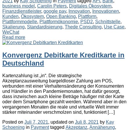
Categories
Tags
2021
by
Kay Schoening
in
Payment
tagged
API
,
Bank
,
business model
,
Carolin Peters
,
Digitales Ökosystem
,
Finanzdienstleister
,
google pay
,
Innovation
,
Innovationen
,
Kunden
,
Ökosystem
,
Open Banking
,
Plattform
,
Plattformmodelle
,
Plattformökonomie
,
PSD2
,
Schnittstelle
,
Skalierung
,
Standardisierung
,
Thede Consulting
,
Use Case
,
WeChat
Read more
Konvergenz Debitkarte Kreditkarte in
Deutschland
Kartenzahlung ist „in“. Die strategische
Akzeptanzausweitung bargeldloser Zahlung am POS,
verbunden mit einer Verhaltensänderung der Konsumenten
und Händler in den Pandemiemonaten, hat dafür gesorgt,
dass inzwischen auch kleine Beträge häufiger mit der Karte
oder dem Smartphone gezahlt werden. Während aber in den
vergangenen Monaten die reale und virtuelle Welt immer
stärker miteinander verschmolzen sind, funktioniert […]
Posted on
Juli 7, 2021
, updated on
Juli 8, 2021
by
Kay
Categories
Tags
Schoening
in
Payment
tagged
Akzeptanz
,
Annäherung
,