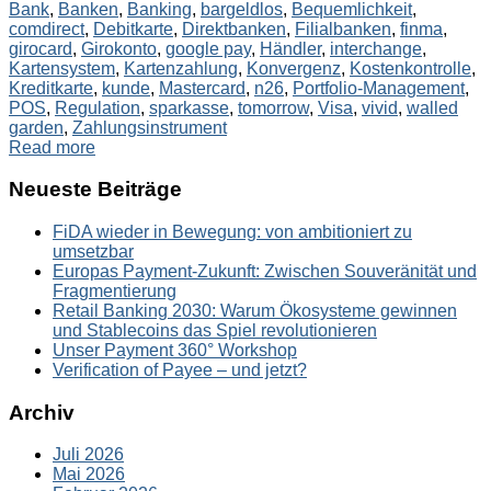
Bank
,
Banken
,
Banking
,
bargeldlos
,
Bequemlichkeit
,
comdirect
,
Debitkarte
,
Direktbanken
,
Filialbanken
,
finma
,
girocard
,
Girokonto
,
google pay
,
Händler
,
interchange
,
Kartensystem
,
Kartenzahlung
,
Konvergenz
,
Kostenkontrolle
,
Kreditkarte
,
kunde
,
Mastercard
,
n26
,
Portfolio-Management
,
POS
,
Regulation
,
sparkasse
,
tomorrow
,
Visa
,
vivid
,
walled
garden
,
Zahlungsinstrument
Read more
Neueste Beiträge
FiDA wieder in Bewegung: von ambitioniert zu
umsetzbar
Europas Payment-Zukunft: Zwischen Souveränität und
Fragmentierung
Retail Banking 2030: Warum Ökosysteme gewinnen
und Stablecoins das Spiel revolutionieren
Unser Payment 360° Workshop
Verification of Payee – und jetzt?
Archiv
Juli 2026
Mai 2026