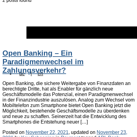
2 posts found
Open Banking – Ein
Paradigmenwechsel im
Zahlungsverkehr?
de
|
en
Open Banking, die sichere Weitergabe von Finanzdaten an
berechtigte Dritte, hat als Enabler für gänzlich neue
Geschäftsmodelle das Potenzial, einen Paradigmenwechsel
in der Finanzindustrie auszulösen. Analog zum Wechsel vom
Mobiltelefon zum Smartphone bietet Open Banking jetzt die
Möglichkeit, bestehende Geschäftsmodelle zu überdenken
und neue zu schaffen. Seinerzeit hat die Entwicklung des
Smartphones die Entstehung neuer […]
Posted on
November 22, 2021
, updated on
November 23,