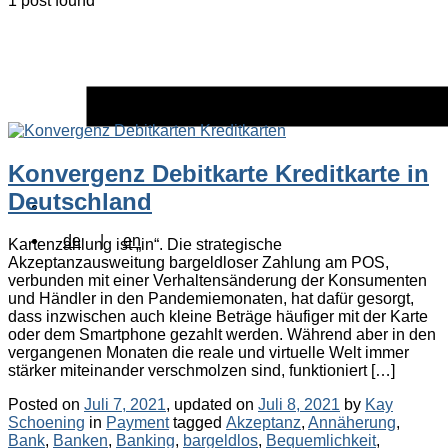
1 post found
Konvergenz Debitkarte Kreditkarte in
Deutschland
de
|
en
Kartenzahlung ist „in“. Die strategische
Akzeptanzausweitung bargeldloser Zahlung am POS,
verbunden mit einer Verhaltensänderung der Konsumenten
und Händler in den Pandemiemonaten, hat dafür gesorgt,
dass inzwischen auch kleine Beträge häufiger mit der Karte
oder dem Smartphone gezahlt werden. Während aber in den
vergangenen Monaten die reale und virtuelle Welt immer
stärker miteinander verschmolzen sind, funktioniert […]
Posted on
Juli 7, 2021
, updated on
Juli 8, 2021
by
Kay
Categories
Tags
Schoening
in
Payment
tagged
Akzeptanz
,
Annäherung
,
Bank
,
Banken
,
Banking
,
bargeldlos
,
Bequemlichkeit
,