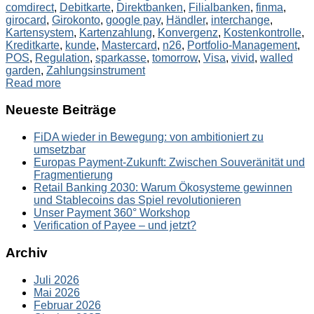
comdirect
,
Debitkarte
,
Direktbanken
,
Filialbanken
,
finma
,
girocard
,
Girokonto
,
google pay
,
Händler
,
interchange
,
Kartensystem
,
Kartenzahlung
,
Konvergenz
,
Kostenkontrolle
,
Kreditkarte
,
kunde
,
Mastercard
,
n26
,
Portfolio-Management
,
POS
,
Regulation
,
sparkasse
,
tomorrow
,
Visa
,
vivid
,
walled
garden
,
Zahlungsinstrument
Read more
Neueste Beiträge
FiDA wieder in Bewegung: von ambitioniert zu
umsetzbar
Europas Payment-Zukunft: Zwischen Souveränität und
Fragmentierung
Retail Banking 2030: Warum Ökosysteme gewinnen
und Stablecoins das Spiel revolutionieren
Unser Payment 360° Workshop
Verification of Payee – und jetzt?
Archiv
Juli 2026
Mai 2026
Februar 2026