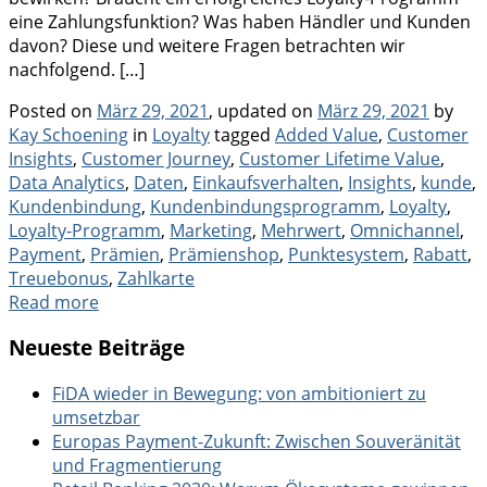
eine Zahlungsfunktion? Was haben Händler und Kunden
davon? Diese und weitere Fragen betrachten wir
nachfolgend. […]
Posted on
März 29, 2021
, updated on
März 29, 2021
by
Categories
Tags
Kay Schoening
in
Loyalty
tagged
Added Value
,
Customer
Insights
,
Customer Journey
,
Customer Lifetime Value
,
Data Analytics
,
Daten
,
Einkaufsverhalten
,
Insights
,
kunde
,
Kundenbindung
,
Kundenbindungsprogramm
,
Loyalty
,
Loyalty-Programm
,
Marketing
,
Mehrwert
,
Omnichannel
,
Payment
,
Prämien
,
Prämienshop
,
Punktesystem
,
Rabatt
,
Treuebonus
,
Zahlkarte
Read more
Neueste Beiträge
FiDA wieder in Bewegung: von ambitioniert zu
umsetzbar
Europas Payment-Zukunft: Zwischen Souveränität
und Fragmentierung