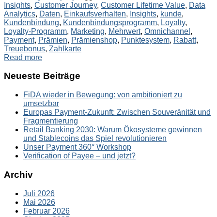
Insights
,
Customer Journey
,
Customer Lifetime Value
,
Data
Analytics
,
Daten
,
Einkaufsverhalten
,
Insights
,
kunde
,
Kundenbindung
,
Kundenbindungsprogramm
,
Loyalty
,
Loyalty-Programm
,
Marketing
,
Mehrwert
,
Omnichannel
,
Payment
,
Prämien
,
Prämienshop
,
Punktesystem
,
Rabatt
,
Treuebonus
,
Zahlkarte
Read more
Neueste Beiträge
FiDA wieder in Bewegung: von ambitioniert zu
umsetzbar
Europas Payment-Zukunft: Zwischen Souveränität und
Fragmentierung
Retail Banking 2030: Warum Ökosysteme gewinnen
und Stablecoins das Spiel revolutionieren
Unser Payment 360° Workshop
Verification of Payee – und jetzt?
Archiv
Juli 2026
Mai 2026
Februar 2026