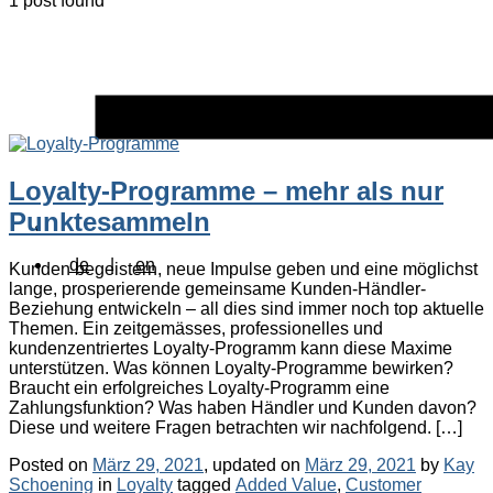
1 post found
Loyalty-Programme – mehr als nur
Punktesammeln
de
|
en
Kunden begeistern, neue Impulse geben und eine möglichst
lange, prosperierende gemeinsame Kunden-Händler-
Beziehung entwickeln – all dies sind immer noch top aktuelle
Themen. Ein zeitgemässes, professionelles und
kundenzentriertes Loyalty-Programm kann diese Maxime
unterstützen. Was können Loyalty-Programme bewirken?
Braucht ein erfolgreiches Loyalty-Programm eine
Zahlungsfunktion? Was haben Händler und Kunden davon?
Diese und weitere Fragen betrachten wir nachfolgend. […]
Posted on
März 29, 2021
, updated on
März 29, 2021
by
Kay
Categories
Tags
Schoening
in
Loyalty
tagged
Added Value
,
Customer