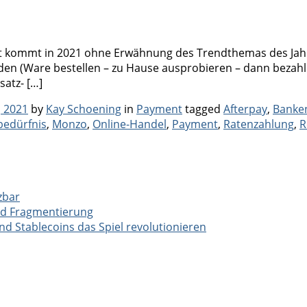
 kommt in 2021 ohne Erwähnung des Trendthemas des Jahres
n (Ware bestellen – zu Hause ausprobieren – dann bezahlen
atz- […]
Categories
Tags
 2021
by
Kay Schoening
in
Payment
tagged
Afterpay
,
Banke
edürfnis
,
Monzo
,
Online-Handel
,
Payment
,
Ratenzahlung
,
R
zbar
nd Fragmentierung
 Stablecoins das Spiel revolutionieren