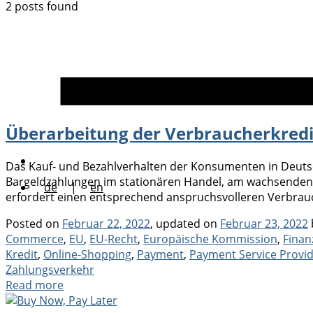
2 posts found
Überarbeitung der Verbraucherkredit
Das Kauf- und Bezahlverhalten der Konsumenten in Deutsch
Bargeldzahlungen im stationären Handel, am wachsenden 
de
|
en
erfordert einen entsprechend anspruchsvolleren Verbrauc
Posted on
Februar 22, 2022
, updated on
Februar 23, 2022
Commerce
,
EU
,
EU-Recht
,
Europäische Kommission
,
Finan
Kredit
,
Online-Shopping
,
Payment
,
Payment Service Provi
Zahlungsverkehr
Read more