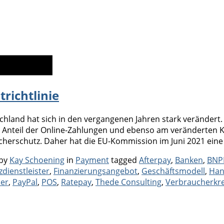
richtlinie
land hat sich in den vergangenen Jahren stark verändert. D
Anteil der Online-Zahlungen und ebenso am veränderten K
herschutz. Daher hat die EU-Kommission im Juni 2021 eine
Categories
Tags
by
Kay Schoening
in
Payment
tagged
Afterpay
,
Banken
,
BNP
zdienstleister
,
Finanzierungsangebot
,
Geschäftsmodell
,
Han
der
,
PayPal
,
POS
,
Ratepay
,
Thede Consulting
,
Verbraucherkre