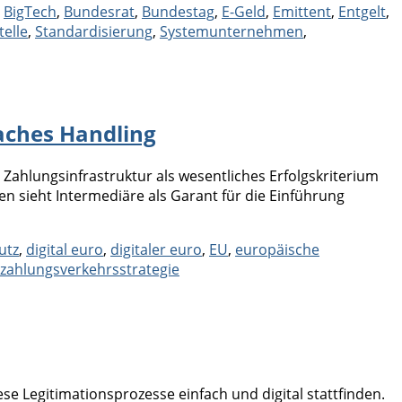
,
BigTech
,
Bundesrat
,
Bundestag
,
E-Geld
,
Emittent
,
Entgelt
,
telle
,
Standardisierung
,
Systemunternehmen
,
faches Handling
 Zahlungsinfrastruktur als wesentliches Erfolgskriterium
n sieht Intermediäre als Garant für die Einführung
utz
,
digital euro
,
digitaler euro
,
EU
,
europäische
zahlungsverkehrsstrategie
 Legitimationsprozesse einfach und digital stattfinden.