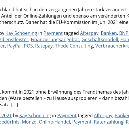
land hat sich in den vergangenen Jahren stark verändert. D
Anteil der Online-Zahlungen und ebenso am veränderten K
herschutz. Daher hat die EU-Kommission im Juni 2021 eine
Categories
Tags
by
Kay Schoening
in
Payment
tagged
Afterpay
,
Banken
,
BNP
zdienstleister
,
Finanzierungsangebot
,
Geschäftsmodell
,
Han
der
,
PayPal
,
POS
,
Ratepay
,
Thede Consulting
,
Verbraucherkre
 kommt in 2021 ohne Erwähnung des Trendthemas des Jahres
n (Ware bestellen – zu Hause ausprobieren – dann bezahlen
atz- […]
Categories
Tags
 2021
by
Kay Schoening
in
Payment
tagged
Afterpay
,
Banke
edürfnis
,
Monzo
,
Online-Handel
,
Payment
,
Ratenzahlung
,
R