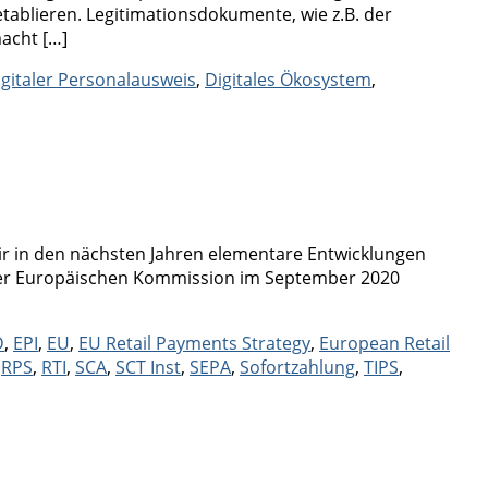
etablieren. Legitimationsdokumente, wie z.B. der
macht […]
igitaler Personalausweis
,
Digitales Ökosystem
,
wir in den nächsten Jahren elementare Entwicklungen
n der Europäischen Kommission im September 2020
D
,
EPI
,
EU
,
EU Retail Payments Strategy
,
European Retail
,
RPS
,
RTI
,
SCA
,
SCT Inst
,
SEPA
,
Sofortzahlung
,
TIPS
,