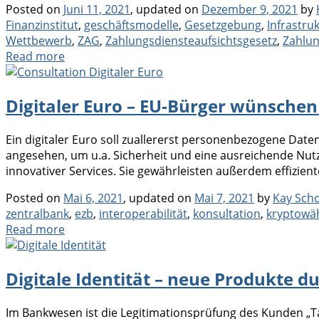
Posted on
Juni 11, 2021
, updated on
Dezember 9, 2021
by
Finanzinstitut
,
geschäftsmodelle
,
Gesetzgebung
,
Infrastru
Wettbewerb
,
ZAG
,
Zahlungsdiensteaufsichtsgesetz
,
Zahlun
Read more
Digitaler Euro – EU-Bürger wünschen
Ein digitaler Euro soll zuallererst personenbezogene Daten
angesehen, um u.a. Sicherheit und eine ausreichende Nutz
innovativer Services. Sie gewährleisten außerdem effizien
Posted on
Mai 6, 2021
, updated on
Mai 7, 2021
by
Kay Sch
zentralbank
,
ezb
,
interoperabilität
,
konsultation
,
kryptowä
Read more
Digitale Identität – neue Produkte 
Im Bankwesen ist die Legitimationsprüfung des Kunden „Ta