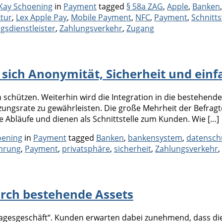
Categories
Tags
Kay Schoening
in
Payment
tagged
§ 58a ZAG
,
Apple
,
Banken
ktur
,
Lex Apple Pay
,
Mobile Payment
,
NFC
,
Payment
,
Schnitts
gsdienstleister
,
Zahlungsverkehr
,
Zugang
 sich Anonymität, Sicherheit und ein
 schützen. Weiterhin wird die Integration in die bestehende
ungsrate zu gewährleisten. Die große Mehrheit der Befragte
te Abläufe und dienen als Schnittstelle zum Kunden. Wie […]
Categories
Tags
oening
in
Payment
tagged
Banken
,
bankensystem
,
datensch
hrung
,
Payment
,
privatsphäre
,
sicherheit
,
Zahlungsverkehr
,
durch bestehende Assets
gesgeschäft“. Kunden erwarten dabei zunehmend, dass diese