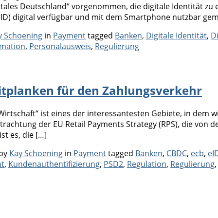
itales Deutschland“ vorgenommen, die digitale Identität zu 
 (eID) digital verfügbar und mit dem Smartphone nutzbar ge
Categories
Tags
y Schoening
in
Payment
tagged
Banken
,
Digitale Identität
,
D
imation
,
Personalausweis
,
Regulierung
eitplanken für den Zahlungsverkehr
irtschaft“ ist eines der interessantesten Gebiete, in dem 
Betrachtung der EU Retail Payments Strategy (RPS), die vo
st es, die […]
Categories
Tags
by
Kay Schoening
in
Payment
tagged
Banken
,
CBDC
,
ecb
,
eI
nt
,
Kundenauthentifizierung
,
PSD2
,
Regulation
,
Regulierung