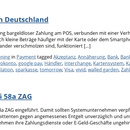
in Deutschland
itung bargeldloser Zahlung am POS, verbunden mit einer V
ch kleine Beträge häufiger mit der Karte oder dem Smartp
ander verschmolzen sind, funktioniert […]
Categories
Tags
ening
in
Payment
tagged
Akzeptanz
,
Annäherung
,
Bank
,
Ban
rokonto
,
google pay
,
Händler
,
interchange
,
Kartensystem
,
K
lation
,
sparkasse
,
tomorrow
,
Visa
,
vivid
,
walled garden
,
Zah
§ 58a ZAG
58a ZAG eingeführt. Damit sollten Systemunternehmen verpfl
-Emittenten gegen angemessenes Entgelt unverzüglich un
rnehmen ihre Zahlungsdienste oder E-Geld-Geschäfte ungehi