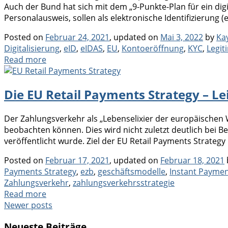
Auch der Bund hat sich mit dem „9-Punkte-Plan für ein dig
Personalausweis, sollen als elektronische Identifizierung
Posted on
Februar 24, 2021
, updated on
Mai 3, 2022
by
Ka
Digitalisierung
,
eID
,
eIDAS
,
EU
,
Kontoeröffnung
,
KYC
,
Legit
Read more
Die EU Retail Payments Strategy – L
Der Zahlungsverkehr als „Lebenselixier der europäischen W
beobachten können. Dies wird nicht zuletzt deutlich bei 
veröffentlicht wurde. Ziel der EU Retail Payments Strategy i
Posted on
Februar 17, 2021
, updated on
Februar 18, 2021
Payments Strategy
,
ezb
,
geschäftsmodelle
,
Instant Payme
Zahlungsverkehr
,
zahlungsverkehrsstrategie
Read more
Post
Newer posts
navigation
Neueste Beiträge