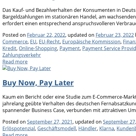
Das Kauf- und Bezahlverhalten der Konsumenten in Deutsch
Bargeldzahlungen im stationären Handel, am wachsenden 
erfordert einen entsprechend anspruchsvolleren Verbrauc
Posted on
Februar 22, 2022
, updated on
Februar 23, 2022
Commerce
,
EU
,
EU-Recht
,
Europäische Kommission
,
Finan
Kredit
,
Online-Shopping
,
Payment
,
Payment Service Provi
Zahlungsverkehr
Read more
Buy Now, Pay Later
Kaum ein Bericht oder eine Studie zum E-Commerce-Markt
jahrelang geübte Verhalten des deutschen Fernabsatzkunde
spannender Business Case, verbunden mit attraktiven Ums
Posted on
September 27, 2021
, updated on
September 27,
Erlöspotenzial
,
Geschäftsmodell
,
Händler
,
Klarna
,
Kundenb
Read more