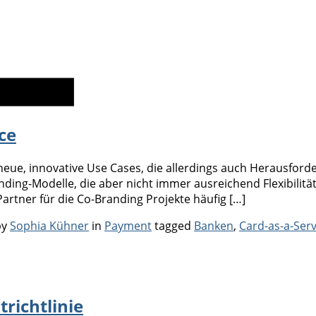
ce
eue, innovative Use Cases, die allerdings auch Herausford
nding-Modelle, die aber nicht immer ausreichend Flexibilit
artner für die Co-Branding Projekte häufig […]
Categories
Tags
by
Sophia Kühner
in
Payment
tagged
Banken
,
Card-as-a-Serv
richtlinie