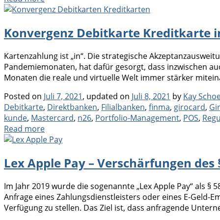
Konvergenz Debitkarte Kreditkarte 
Kartenzahlung ist „in“. Die strategische Akzeptanzauswe
Pandemiemonaten, hat dafür gesorgt, dass inzwischen au
Monaten die reale und virtuelle Welt immer stärker mitein
Posted on
Juli 7, 2021
, updated on
Juli 8, 2021
by
Kay Scho
Debitkarte
,
Direktbanken
,
Filialbanken
,
finma
,
girocard
,
Gi
kunde
,
Mastercard
,
n26
,
Portfolio-Management
,
POS
,
Regu
Read more
Lex Apple Pay – Verschärfungen des 
Im Jahr 2019 wurde die sogenannte „Lex Apple Pay“ als § 
Anfrage eines Zahlungsdienstleisters oder eines E-Geld
Verfügung zu stellen. Das Ziel ist, dass anfragende Unte