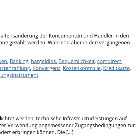
erhaltensänderung der Konsumenten und Händler in den
hone gezahlt werden. Während aber in den vergangenen
ken
,
Banking
,
bargeldlos
,
Bequemlichkeit
,
comdirect
,
artenzahlung
,
Konvergenz
,
Kostenkontrolle
,
Kreditkarte
,
lungsinstrument
ichtet werden, technische Infrastrukturleistungen auf
d unter Verwendung angemessener Zugangsbedingungen zur
ndert erbringen können. Die […]