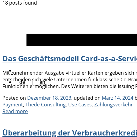
18 posts found
Das Geschäftsmodell Card-as-a-Servi
Mit zunehmender Ausgabe virtueller Karten ergeben sich n
entscheiden sich viele Unternehmen für klassische Co-Bra
de
|
en
Funktionen ermöglichen. Des Weiteren bieten die Issuing P
Posted on
Dezember 18, 2023
, updated on
März 14, 2024
Payment
,
Thede Consulting
,
Use Cases
,
Zahlungsverkehr
Read more
Überarbeitung der Verbraucherkredit